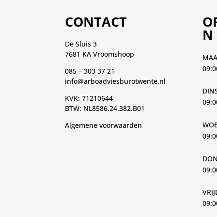
CONTACT
O
N
De Sluis 3
7681 KA Vroomshoop
MA
09:0
085 – 303 37 21
info@arboadviesburotwente.nl
DIN
KVK: 71210644
09:0
BTW: NL8586.24.382.B01
WOE
Algemene voorwaarden
09:0
DON
09:0
VRI
09:0