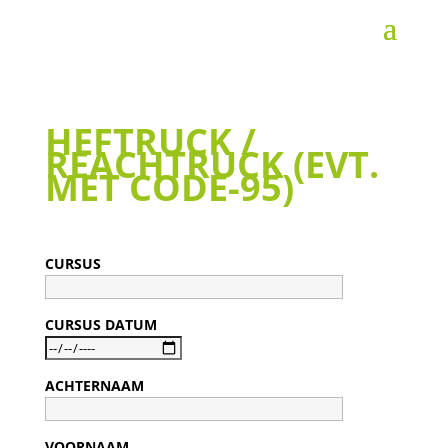
HEFTRUCK /
REACHTRUCK (EVT.
MET CODE-95)
CURSUS
CURSUS DATUM
ACHTERNAAM
VOORNAAM