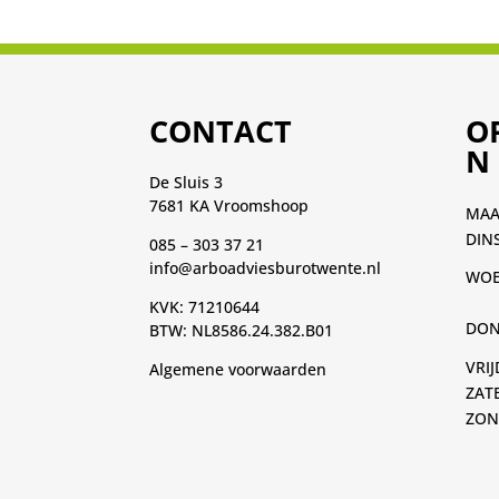
CONTACT
O
N
De Sluis 3
7681 KA Vroomshoop
MA
DIN
085 – 303 37 21
info@arboadviesburotwente.nl
WOE
KVK: 71210644
DON
BTW: NL8586.24.382.B01
VRI
Algemene voorwaarden
ZAT
ZON